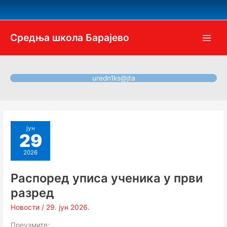
Пређи
на
садржај
Средња школа Барајево
uredn1ks@jta
јун
29
2026
Распоред уписа ученика у први
разред
Новости
/
29. јун 2026.
Преузмите: