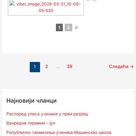
1
2
►
1
2
…
39
Следећа
→
Најновији чланци
Распоред уписа ученика у први разред
Ванредни термини – јун
Републичко такмичење ученика Машинских школа