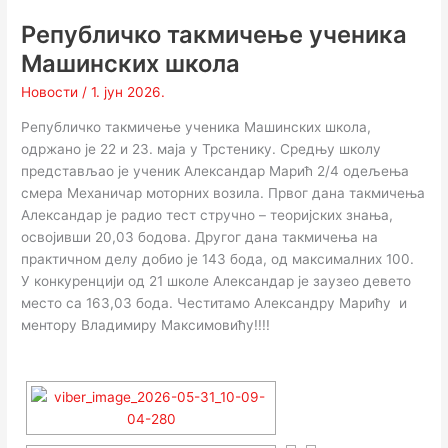
Републичко такмичење ученика
Машинских школа
Новости
/
1. јун 2026.
Републичко такмичење ученика Машинских школа,
одржано је 22 и 23. маја у Трстенику. Средњу школу
представљао је ученик Александар Марић 2/4 одељења
смера Механичар моторних возила. Првог дана такмичења
Александар је радио тест стручно – теоријских знања,
освојивши 20,03 бодова. Другог дана такмичења на
практичном делу добио је 143 бода, од максималних 100.
У конкуренцији од 21 школе Александар је заузео девето
место са 163,03 бода. Честитамо Александру Марићу и
ментору Владимиру Максимовићу!!!!