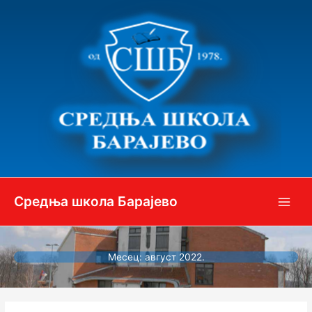
Пређи
на
садржај
Средња школа Барајево
Месец:
август 2022.