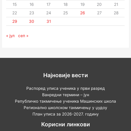
15
16
17
18
19
20
21
22
23
24
25
26
27
28
29
30
31
« јул
сеп »
Најновије вести
Распоред уписа ученика у први разред
Ванредни термини – јун
Републичко такмичење ученика Машинских школа
Регионално школском такмичењу у џудоу
План уписа за 2026-2027. годину
Корисни линкови