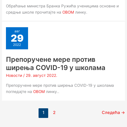
Обраћање министра Бранка Ружића ученицима основне и
средње школе прочитајте на
ОВОМ
линку.
авг
29
2022
Препоручене мере против
ширења COVID-19 у школама
Новости
/
29. август 2022.
Препоручене мере против ширења COVID-19 у школама
погледајте на
ОВОМ
линку..
1
2
Следећа
→