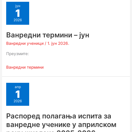
јун
1
2026
Ванредни термини – јун
Ванредни ученици
/
1. јун 2026.
Преузмите:
Ванредни термини
апр
1
2026
Распоред полагања испита за
ванредне ученике у априлском