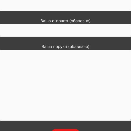
Ваша е-пошта (обавезно)
Ваша порука (обавезно)