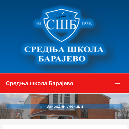
Пређи
на
садржај
Средња школа Барајево
Ванредни ученици