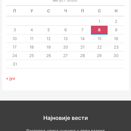
август 2026.
П
У
С
Ч
П
С
Н
1
2
3
4
5
6
7
8
9
10
11
12
13
14
15
16
17
18
19
20
21
22
23
24
25
26
27
28
29
30
31
« јун
Најновије вести
Распоред уписа ученика у први разред