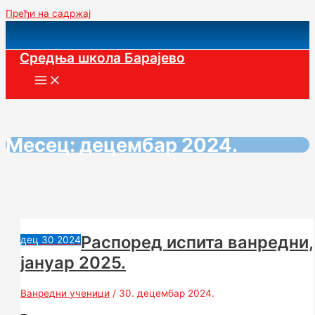
Пређи на садржај
Средња школа Барајево
Месец:
децембар 2024.
Распоред испита ванредни,
дец
30
2024
јануар 2025.
Ванредни ученици
/
30. децембар 2024.