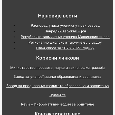
Најновије вести
Распоред уписа ученика у први разред
Ванредни термини – јун
Републичко такмичење ученика Машинских школа
Регионално школском такмичењу у џудоу
План уписа за 2026-2027. годину
Корисни линкови
Министарство просвете, науке и технолошког развоја
Завод за унапређивање образовања и васпитања
Завод за вредновање квалитета образовања и васпитања
Чувам те
Revis – Информативни водич за родитеље
Контактирајте нас