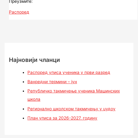
Преузмите:
Распоред
Најновији чланци
Распоред уписа ученика у први разред
Ванредни термини – јун
Републичко такмичење ученика Машинских
школа
Регионално школском такмичењу у џудоу
План уписа за 2026-2027. годину