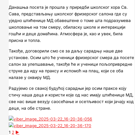
Данашња посета је прошла у приредби школског хора Св.
Сава, представљању школског фризерског салона где су
уједно штићенице МД обавештене о томе шта подразумева
школовање на том смеру, обиласку школе и интеракцији
гошћи и деце домаћина. Атмосфера је, као и увек, била
присна и топла.
Такође, договорили смо се за даљу сарадњу наше две
установе. Осим што ће ученици фризерског смера да посете
салон за улепшавање, такође ће и ученици пољопривредне
струке да иду на праксу и испомоћ на плац, који се оба
налазе у оквиру МД.
Радујемо се свакој будућој сарадњи јер осим праксе коју
стичу наша деца и користи које од нас имају штићенице МД,
све нас више везују саосећање и осетљивост који јачају код
деце, на обе стране.
1
2
►