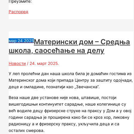
Преузмите:
Распоред
Матерински дом – Средња
мар
24
2025
школа, саосећање на делу
Новости
/
24. март 2025.
У леп пролећни дан наша школа била је домаћин гостима из
Материнског дома који припада Центру за заштиту одојчади,
деце и омладине, познатији као „Звечанска“.
Веза наше две установе није нова, штавише, постоји
вишегодишњи континуитет сарадње, наше колегинице су
већ водиле децу фризерске струке на праксу у Дом а у овој
години сарадња је проширена како би се кроз хор, ликовну
радионицу а и фризерску праксу, укључила деца и са
осталих смерова.