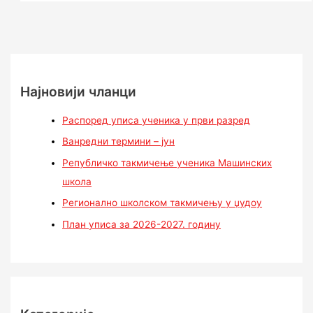
Најновији чланци
Распоред уписа ученика у први разред
Ванредни термини – јун
Републичко такмичење ученика Машинских
школа
Регионално школском такмичењу у џудоу
План уписа за 2026-2027. годину