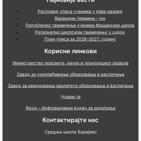
Распоред уписа ученика у први разред
Ванредни термини – јун
Републичко такмичење ученика Машинских школа
Регионално школском такмичењу у џудоу
План уписа за 2026-2027. годину
Корисни линкови
Министарство просвете, науке и технолошког развоја
Завод за унапређивање образовања и васпитања
Завод за вредновање квалитета образовања и васпитања
Чувам те
Revis – Информативни водич за родитеље
Контактирајте нас
Средња школа Барајево