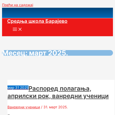
Пређи на садржај
Средња школа Барајево
Месец:
март 2025.
Распоред полагања,
мар
31
2025
априлски рок, ванредни ученици
Ванредни ученици
/
31. март 2025.