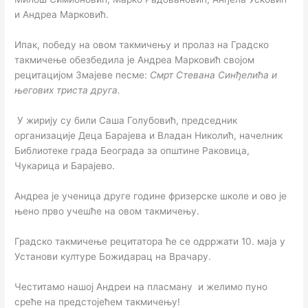
и Андреа Марковић.
Ипак, победу на овом такмичењу и пролаз на Градско
такмичење обезбедила је Андреа Марковић својом
рецитацијом Змајеве песме:
Смрт Стевана Синђелића и
његових триста друга.
У жирију су били Саша Голубовић, председник
организације Деца Барајева и Владан Николић, начелник
Библиотеке града Београда за општине Раковица,
Чукарица и Барајево.
Андреа је ученица друге године фризерске школе и ово је
њено прво учешће на овом такмичењу.
Градско такмичење рецитатора ће се одрржати 10. маја у
Установи културе Божидарац на Врачару.
Честитамо нашој Андреи на пласману и желимо пуно
среће на предстојећем такмичењу!