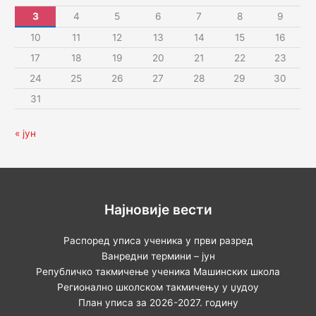
3
4
5
6
7
8
9
10
11
12
13
14
15
16
17
18
19
20
21
22
23
24
25
26
27
28
29
30
31
« јун
Најновије вести
Распоред уписа ученика у први разред
Ванредни термини – јун
Републичко такмичење ученика Машинских школа
Регионално школском такмичењу у џудоу
План уписа за 2026-2027. годину