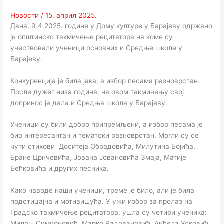
Новости
/
15. април 2025.
Дана, 9.4.2025. године у Дому културе у Барајеву одржано
је општинско такмичење рецитатора на коме су
учествовали ученици основних и Средње школе у
Барајеву.
Конкуренција је била јака, а избор песама разноврстан.
После дужег низа година, на овом такмичењу свој
допринос је дала и Средња школа у Барајеву.
Ученици су били добро припремљени, а избор песама је
био интересантан и тематски разноврстан. Могли су се
чути стихови Доситеја Обрадовића, Милутина Бојића,
Бране Црнчевића, Јована Јовановића Змаја, Матије
Бећковића и других песника.
Како наводе наши ученици, треме је било, али је била
подстицајна и мотивишућа. У ужи избор за пролаз на
Градско такмичење рецитатора, ушла су четири ученика:
Милош Симионовић, Марко Радовановић, Анђела Усковић