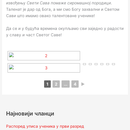
извођењу
Свети Сава помаже сиромашној породици
.
Таленат је дар од Бога, а ми смо Богу захвални и Светом
Сави што имамо овако талентоване ученике!
Да се и у будућа времена окупљамо сви заједно у радости
у славу и част Светог Саве!
1
2
...
4
►
Најновији чланци
Распоред уписа ученика у први разред