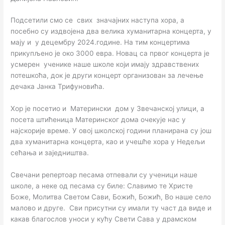
Подсетили смо се свих значајних наступа хора, а
посебно су издвојена два велика хуманитарна концерта, у
мају и у децембру 2024.године. На тим концертима
прикупљено је око 3000 евра. Новац са првог концерта је
усмерен ученике наше школе који имају здравствених
потешкоћа, док је други концерт организован за лечење
дечака Јанка Трифуновића.
Хор је посетио и Матерински дом у Звечанској улици, а
посета штићеница Материнског дома очекује нас у
најскорије време. У овој школској години планирана су још
два хуманитарна концерта, као и учешће хора у Недељи
сећања и заједништва.
Свечани репертоар песама отпевали су ученици наше
школе, а неке од песама су биле: Славимо те Христе
Боже, Молитва Светом Сави, Божић, Божић, Во наше село
малово и друге. Сви присутни су имали ту част да виде и
какав благослов уноси у кућу Свети Сава у драмском