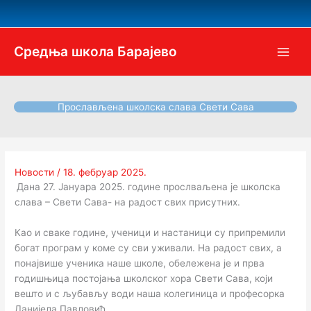
Пређи
на
садржај
Средња школа Барајево
Прослављена школска слава Свети Сава
Новости
/
18. фебруар 2025.
Дана 27. Јануара 2025. године прослваљена је школска
слава – Свети Сава- на радост свих присутних.
Као и сваке године, ученици и настаници су припремили
богат програм у коме су сви уживали. На радост свих, а
понајвише ученика наше школе, обележена је и прва
годишњица постојања школског хора Свети Сава, који
вешто и с љубављу води наша колегиница и професорка
Данијела Павловић.