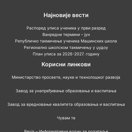
Најновије вести
Распоред уписа ученика у први разред
Ванредни термини – јун
Републичко такмичење ученика Машинских школа
Регионално школском такмичењу у џудоу
План уписа за 2026-2027. годину
Корисни линкови
Министарство просвете, науке и технолошког развоја
Завод за унапређивање образовања и васпитања
Завод за вредновање квалитета образовања и васпитања
Чувам те
Revis – Информативни водич за родитеље