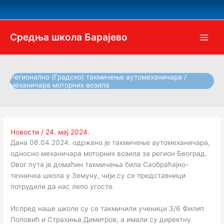
Пређи
на
садржај
Средња школа Барајево
Регионално (Градско) такмичење аутомеханичара /
механичара моторних возила
Новости
/
24. мај 2024.
Дана 06.04.2024. одржано је такмичење аутомеханичара,
односно механичара моторних возила за регион Београд.
Овог пута је домаћин такмичења била Саобраћајно-
техничка школа у Земуну, чији су се представници
потрудили да нас лепо угосте.
Испред наше школе су се такмичили ученици 3/6 Филип
Поповић и Страхиња Димитров, а имали су директну