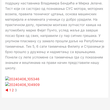
подршку наставника Владимира Бендића и Мирка Јелаче.
Тест који се састојао од познавања СУС мотора, моторних
возила, правила техничког цртања, основа машинских
материјала и елемената ученици су добро урадили. На
практичном делу, приликом монтаже зупчастог каиша на
аутомобилу марке Фијат Пунто, услед жеље да заврше
посао брже од свих, направили су пар ситних грешака. У
укупном пласману су замало прошли даље на Републичко
такмичење. Тих 5, 6 сати такмичења Филипу и Страхињи је
брзо прошло у дружењу и надметању са вршњацима.
Понели су лепе успомене са такмичења где су показаним
знањем и вештинама на прави начин представили нашу
школу.
◄
1
2
3