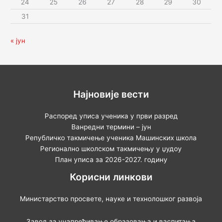
24
25
26
27
28
29
30
31
« јун
Најновије вести
Распоред уписа ученика у први разред
Ванредни термини – јун
Републичко такмичење ученика Машинских школа
Регионално школском такмичењу у џудоу
План уписа за 2026-2027. годину
Корисни линкови
Министарство просвете, науке и технолошког развоја
Завод за унапређивање образовања и васпитања