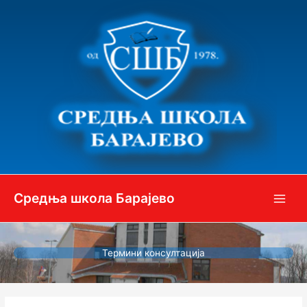
Пређи
на
садржај
Средња школа Барајево
Термини консултација