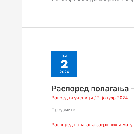
јан
2
2024
Распоред полагања –
Ванредни ученици
/
2. јануар 2024.
Преузмите:
Распоред полагања завршних и мату