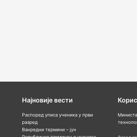
Најновије вести
Корис
Распоред уписа ученика у први
Министа
разред
техноло
Ванредни термини – јун
Републичко такмичење ученика