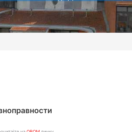
авноправности
рочитајте на
ОВОМ
линку.