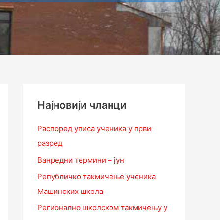
Најновији чланци
Распоред уписа ученика у први
разред
Ванредни термини – јун
Републичко такмичење ученика
Машинских школа
Регионално школском такмичењу у