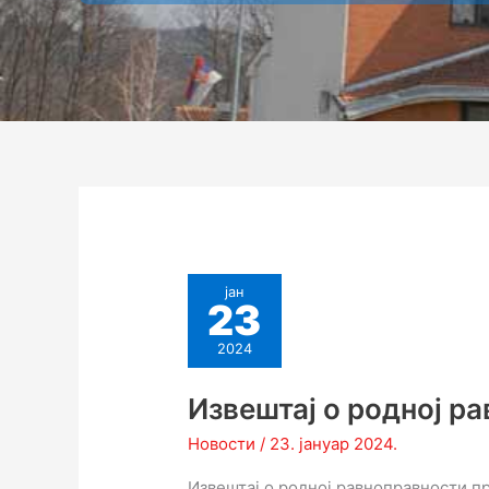
јан
23
2024
Извештај о родној р
Новости
/
23. јануар 2024.
Извештај о родној равноправности п