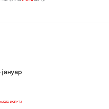
 јануар
рских испита