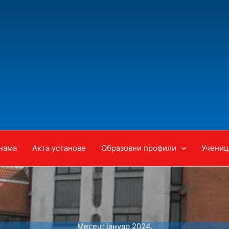
нама
Акта установе
Образовни профили
Учениц
Месец:
јануар 2024.