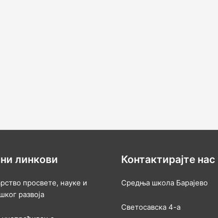
ни линкови
Контактирајте нас
рство просвете, науке и
Средња школа Барајево
шког развоја
Светосавска 4-а