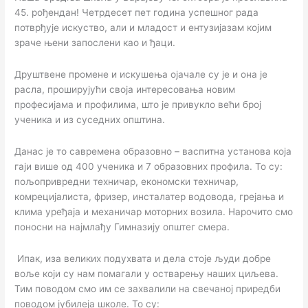
45. рођендан! Четрдесет пет година успешног рада
потврђује искуство, али и младост и ентузијазам којим
зраче њени запослени као и ђаци.
Друштвене промене и искушења ојачале су је и она је
расла, проширујући своја интересовања новим
професијама и профилима, што је привукло већи број
ученика и из суседних општина.
Данас је то савремена образовно – васпитна установа која
гаји више од 400 ученика и 7 образовних профила. То су:
пољопривредни техничар, економски техничар,
комрецијалиста, фризер, инсталатер водовода, грејања и
клима уређаја и механичар моторних возила. Нарочито смо
поносни на најмлађу Гимназију општег смера.
Ипак, иза великих подухвата и дела стоје људи добре
воље који су нам помагали у остварењу наших циљева.
Тим поводом смо им се захвалили на свечаној приредби
поводом јубилеја школе. То су: