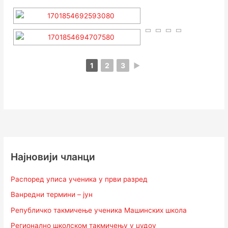
1
2
3
►
Најновији чланци
Распоред уписа ученика у први разред
Ванредни термини – јун
Републичко такмичење ученика Машинских школа
Регионално школском такмичењу у џудоу