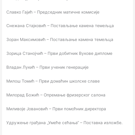
Славко Гајић – Председник матичне комисије
Снежана Стајковић – Постављање камена темељца
Зоран Максимовић – Постављање камена темељца
Зорица Станојчић – Први добитник Вукове дипломе
Владан Лукић – Први ученик генерације
Милош Томић – Први домаћин школске славе
Милорад Божић – Опремање фризерског салона
Миливоје Јовановић – Први помоћник директора
Удружење грађана „Умеће сећања“ – Поставка изложбе.