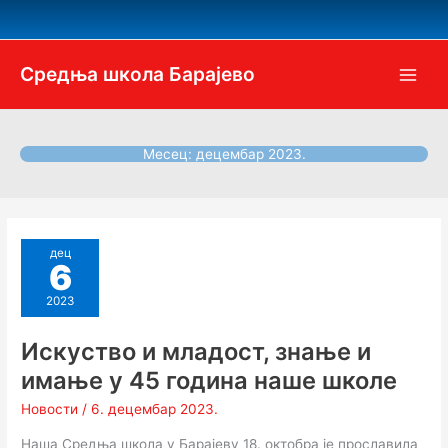
Пређи
на
садржај
Средња школа Барајево
Месец:
децембар 2023.
дец
6
2023
Искуство и младост, знање и
имање у 45 година наше школе
Новости
/
6. децембар 2023.
Наша Средња школа у Барајеву 18. октобра је прославила