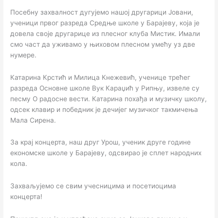
Посебну захвалност дугујемо нашој другарици Јовани,
ученици првог разреда Средње школе у Барајеву, која је
довела своје другарице из плесног клуба Мистик. Имали
смо част да уживамо у њиховом плесном умећу уз две
нумере.
Катарина Крстић и Милица Кнежевић, ученице трећег
разреда Основне школе Вук Караџић у Рипњу, извеле су
песму О радосне вести. Катарина похађа и музичку школу,
одсек клавир и победник је дечијег музичког такмичења
Мала Сирена.
За крај концерта, наш друг Урош, ученик друге године
економске школе у Барајеву, одсвирао је сплет народних
кола.
Захваљујемо се свим учесницима и посетиоцима
концерта!