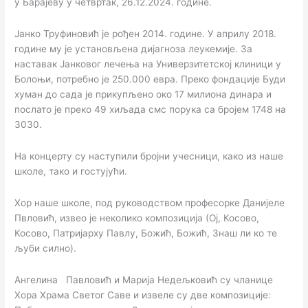
у Барајеву у четвртак, 26.12.2024. године.
Јанко Труфиновић је рођен 2014. године. У априлу 2018.
године му је установљена дијагноза леукемије. За
наставак Јанковог лечења на Универзитетској клиници у
Болоњи, потребно је 250.000 евра. Преко фондације Буди
хуман до сада је прикупљено око 17 милиона динара и
послато је преко 49 хиљада смс порука са бројем 1748 на
3030.
На концерту су наступили бројни учесници, како из наше
школе, тако и гостујући.
Хор наше школе, под руководством професорке Данијеле
Пвловић, извео је неколико композиција (Ој, Косово,
Косово, Патријарху Павлу, Божић, Божић, Знаш ли ко те
љуби силно).
Ангелина Павловић и Марија Недељковић су чланице
Хора Храма Светог Саве и извеле су две композиције: