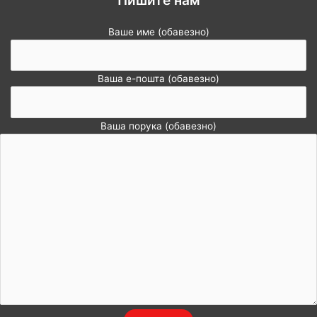
Пишите нам
Ваше име (обавезно)
Ваша е-пошта (обавезно)
Ваша порука (обавезно)