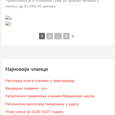
Прикупљена је и уплаћена сума за Јанково лечење у
износу од 92.940,00 динара.
1
2
...
5
►
Најновији чланци
Распоред уписа ученика у први разред
Ванредни термини – јун
Републичко такмичење ученика Машинских школа
Регионално школском такмичењу у џудоу
План уписа за 2026-2027. годину