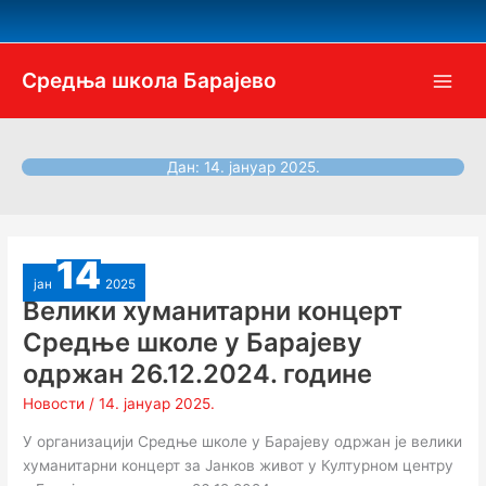
Пређи
на
садржај
Средња школа Барајево
Дан:
14. јануар 2025.
14
јан
2025
Велики хуманитарни концерт
Средње школе у Барајеву
одржан 26.12.2024. године
Новости
/
14. јануар 2025.
У организацији Средње школе у Барајеву одржан је велики
хуманитарни концерт за Јанков живот у Културном центру