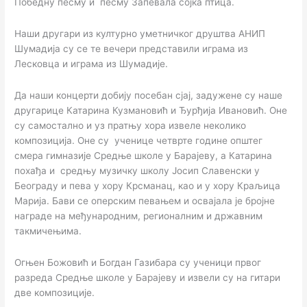
Победну песму и песму Запевала сојка птица.
Наши другари из културно уметничког друштва АНИП
Шумадија су се те вечери представили играма из
Лесковца и играма из Шумадије.
Да наши концерти добију посебан сјај, задужене су наше
другарице Катарина Кузмановић и Ђурђија Ивановић. Оне
су самостално и уз пратњу хора извеле неколико
композиција. Оне су ученице четврте године општег
смера гимназије Средње школе у Барајеву, а Катарина
похађа и средњу музичку школу Јосип Славенски у
Београду и пева у хору Крсманац, као и у хору Краљица
Марија. Бави се оперским певањем и освајала је бројне
награде на међународним, регионалним и државним
такмичењима.
Огњен Божовић и Богдан Газибара су ученици првог
разреда Средње школе у Барајеву и извели су на гитари
две композиције.