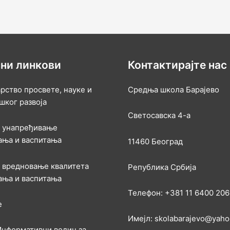
ни линкови
Контактирајте нас
рство просвете, науке и
Средња школа Барајево
шког развоја
Светосавска 4-а
а унапређивање
ања и васпитања
11460 Београд
а вредновање квалитета
Република Србија
ања и васпитања
Телефон: +381 11 6400 206
е
Имејл: skolabarajevo@yah
 Информативни водич за