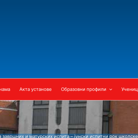
нама
Акта установе
Образовни профили
Учениц
 завршних и матурских испита – јунски испитни рок школске