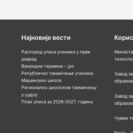
Најновије вести
Корис
Распоред уписа ученика у први
Министа
разред
техноло
Ванредни термини – јун
Републичко такмичење ученика
Завод з
Машинских школа
образов
Регионално школском такмичењу
у џудоу
Завод з
План уписа за 2026-2027. годину
образов
Чувам т
Revis –