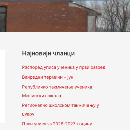
Најновији чланци
Распоред уписа ученика у први разред
Ванредни термини – јун
Републичко такмичење ученика
Машинских школа
Регионално школском такмичењу у
џудоу
План уписа за 2026-2027. годину